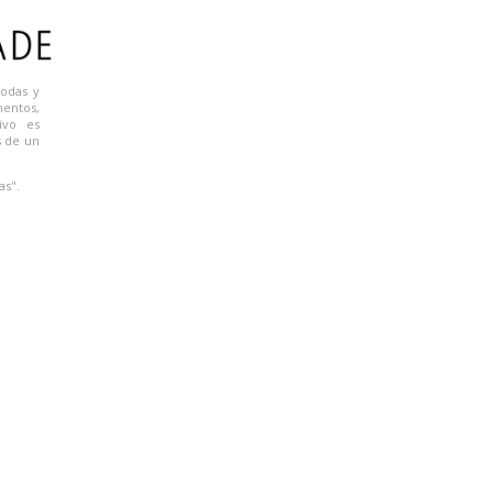
todas y
mentos,
ivo es
s de un
as".