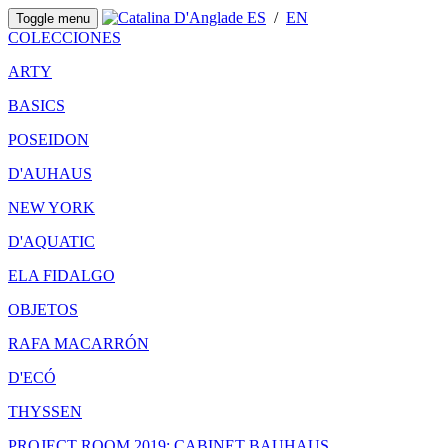
ES
/
EN
Toggle menu
COLECCIONES
ARTY
BASICS
POSEIDON
D'AUHAUS
NEW YORK
D'AQUATIC
ELA FIDALGO
OBJETOS
RAFA MACARRÓN
D'ECÓ
THYSSEN
PROJECT ROOM 2019: CABINET BAUHAUS