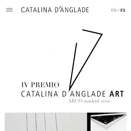
EN
/
ES
Toggle
menu