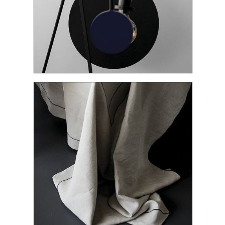
GUILLERMO MORA: MANTEL "PUNTO Y LÍNEA
SOBRE TABLA"
2890 $
LEONOR SERRANO RIVAS: JARRA "BAUHAUS"