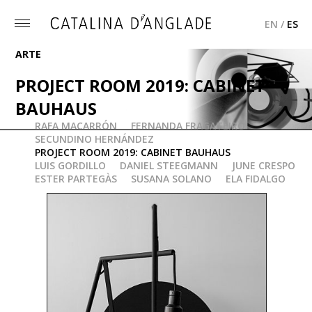
EN
/
ES
Toggle
menu
ARTE
PROJECT ROOM 2019: CABINET
BAUHAUS
RAFA MACARRÓN
FERNANDA FRAGATEIRO
NURIA FUSTER: LÁMPARA "BUBBLEHAUS"
SECUNDINO HERNÁNDEZ
PROJECT ROOM 2019: CABINET BAUHAUS
LUIS GORDILLO
DANIEL STEEGMANN
JUNE CRESPO
ESTER PARTEGÀS
SUSANA SOLANO
ELA FIDALGO