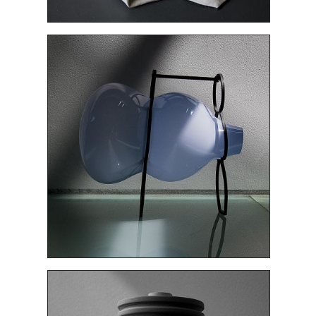
2890 $
KARLOS GIL: JARRONES "GHOST WHISPER"