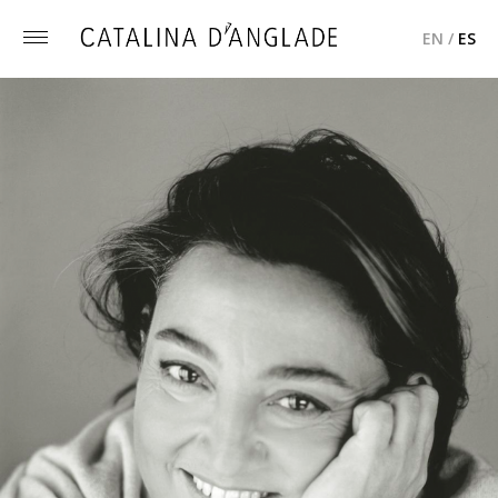
EN
/
ES
Toggle
menu