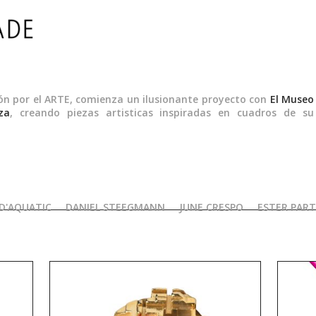
ión por el ARTE, comienza un ilusionante proyecto con
El Museo
za
, creando piezas artisticas inspiradas en cuadros de su
ANILLO "THEO BLUE"
D'AQUATIC
DANIEL STEEGMANN
JUNE CRESPO
ESTER PAR