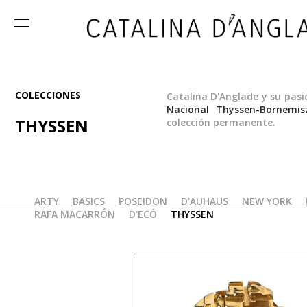
Toggle
menu
COLECCIONES
Catalina D'Anglade y su pas
Nacional Thyssen-Bornemis
THYSSEN
colección permanente.​
ANILLO "THEO RED"
ARTY
BASICS
POSEIDON
D'AUHAUS
NEW YORK
RAFA MACARRÓN
D'ECÓ
THYSSEN