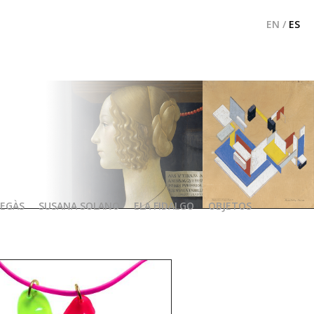
EN
/
ES
COLGANTE "MULLER"
TEGÀS
SUSANA SOLANO
ELA FIDALGO
OBJETOS