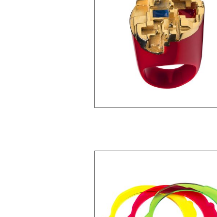
PULSERAS "GIOVANNA"
430 $