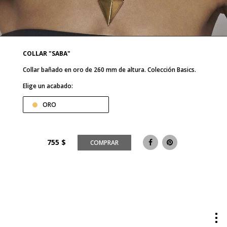
COLLAR "SABA"
Collar bañado en oro de 260 mm de altura. Colección Basics.
Elige un acabado:
ORO
755
$
COMPRAR
Tog
me