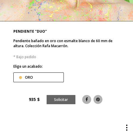
PENDIENTE "DUO"
Pendiente bañado en oro con esmalte blanco de 60 mm de
altura. Colección Rafa Macarrón.
* Bajo pedido
Elige un acabado:
ORO
935
$
Solicitar
Tog
me