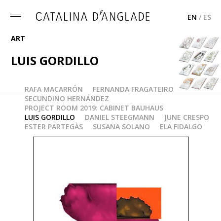
EN
/
ES
Toggle
menu
ART
LUIS GORDILLO
RAFA MACARRÓN
FERNANDA FRAGATEIRO
"NUBE DE TIERRA PINK" BROOCH
SECUNDINO HERNÁNDEZ
PROJECT ROOM 2019: CABINET BAUHAUS
LUIS GORDILLO
DANIEL STEEGMANN
JUNE CRESPO
ESTER PARTEGÀS
SUSANA SOLANO
ELA FIDALGO